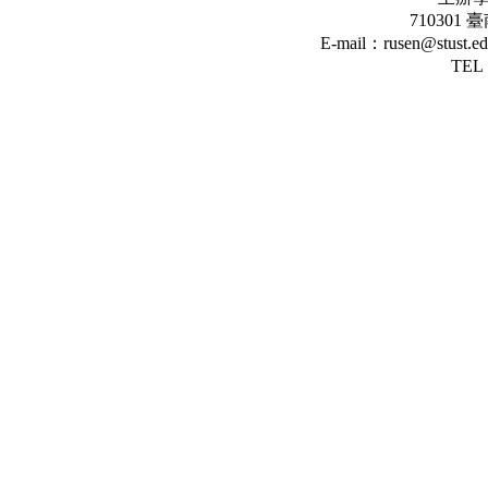
71030
E-mail：rusen@stust.
TEL：